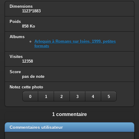
Dimensions
1123*1883
Poids
858 Ko
Albums
Arlequin à Romans sur Isère, 1999, petites
formats
Visites
12358
Score
pas de note
Notez cette photo
0
1
2
3
4
5
1 commentaire
Commentaires utilisateur