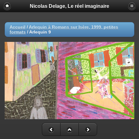
Nicolas Delage, Le réel imaginaire
Accueil
/
Arlequin à Romans sur Isère, 1999, petites
formats
/
Arlequin 9