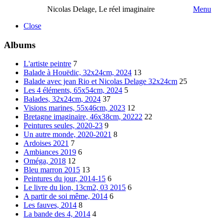
Nicolas Delage, Le réel imaginaire
Menu
Close
Albums
L'artiste peintre
7
Balade à Houëdic, 32x24cm, 2024
13
Balade avec jean Rio et Nicolas Delage 32x24cm
25
Les 4 éléments, 65x54cm, 2024
5
Balades, 32x24cm, 2024
37
Visions marines, 55x46cm, 2023
12
Bretagne imaginaire, 46x38cm, 20222
22
Peintures seules, 2020-23
9
Un autre monde, 2020-2021
8
Ardoises 2021
7
Ambiances 2019
6
Oméga, 2018
12
Bleu marron 2015
13
Peintures du jour, 2014-15
6
Le livre du lion, 13cm2, 03 2015
6
A partir de soi même, 2014
6
Les fauves, 2014
8
La bande des 4, 2014
4