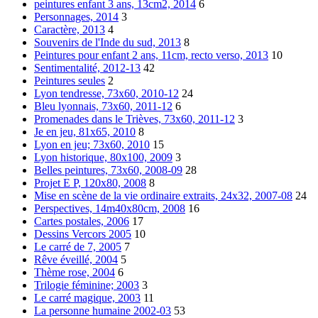
peintures enfant 3 ans, 13cm2, 2014
6
Personnages, 2014
3
Caractère, 2013
4
Souvenirs de l'Inde du sud, 2013
8
Peintures pour enfant 2 ans, 11cm, recto verso, 2013
10
Sentimentalité, 2012-13
42
Peintures seules
2
Lyon tendresse, 73x60, 2010-12
24
Bleu lyonnais, 73x60, 2011-12
6
Promenades dans le Trièves, 73x60, 2011-12
3
Je en jeu, 81x65, 2010
8
Lyon en jeu; 73x60, 2010
15
Lyon historique, 80x100, 2009
3
Belles peintures, 73x60, 2008-09
28
Projet E P, 120x80, 2008
8
Mise en scène de la vie ordinaire extraits, 24x32, 2007-08
24
Perspectives, 14m40x80cm, 2008
16
Cartes postales, 2006
17
Dessins Vercors 2005
10
Le carré de 7, 2005
7
Rêve éveillé, 2004
5
Thème rose, 2004
6
Trilogie féminine; 2003
3
Le carré magique, 2003
11
La personne humaine 2002-03
53