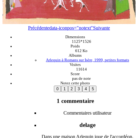
Précédente
data-iconpos="notext"
Suivante
Dimensions
1125*1526
Poids
612 Ko
Albums
Arlequin à Romans sur Isère, 1999, petites formats
Visites
11614
Score
pas de note
Notez cette photo
1 commentaire
Commentaires utilisateur
delage
Dans une maison Arlequin joue de l'accordéon,