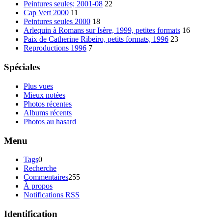
Peintures seules; 2001-08
22
Cap Vert 2000
11
Peintures seules 2000
18
Arlequin à Romans sur Isère, 1999, petites formats
16
Paix de Catherine Ribeiro, petits formats, 1996
23
Reproductions 1996
7
Spéciales
Plus vues
Mieux notées
Photos récentes
Albums récents
Photos au hasard
Menu
Tags
0
Recherche
Commentaires
255
À propos
Notifications RSS
Identification