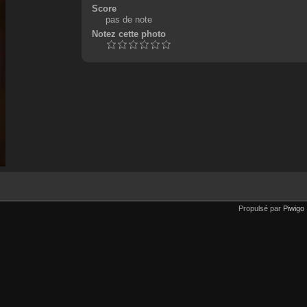
Score
pas de note
Notez cette photo
Propulsé par
Piwigo