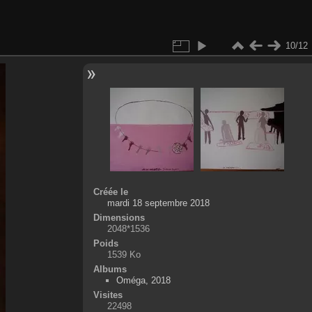
10/12
Créée le
mardi 18 septembre 2018
Dimensions
2048*1536
Poids
1539 Ko
Albums
Oméga, 2018
Visites
22498