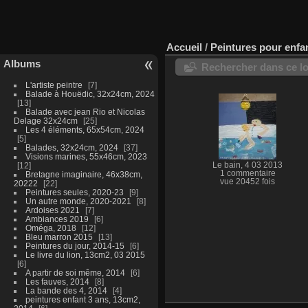
Accueil
/
Peintures pour enfan
Albums
Rechercher dans ce lo
L'artiste peintre
7
Balade à Houëdic, 32x24cm, 2024
13
Balade avec jean Rio et Nicolas
Delage 32x24cm
25
Les 4 éléments, 65x54cm, 2024
5
Balades, 32x24cm, 2024
37
Visions marines, 55x46cm, 2023
12
Le bain, 4 03 2013
1 commentaire
Bretagne imaginaire, 46x38cm,
vue 20452 fois
20222
22
Peintures seules, 2020-23
9
Un autre monde, 2020-2021
8
Ardoises 2021
7
Ambiances 2019
6
Oméga, 2018
12
Bleu marron 2015
13
Peintures du jour, 2014-15
6
Le livre du lion, 13cm2, 03 2015
6
A partir de soi même, 2014
6
Les fauves, 2014
8
La bande des 4, 2014
4
peintures enfant 3 ans, 13cm2,