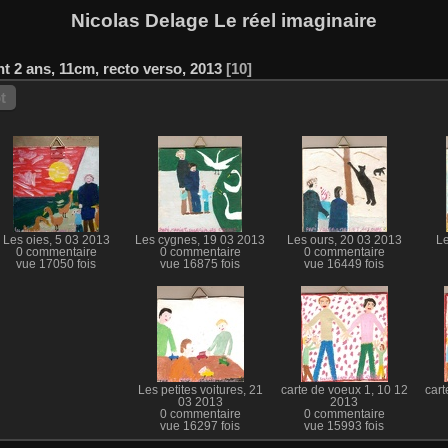
Nicolas Delage Le réel imaginaire
t 2 ans, 11cm, recto verso, 2013
10
t
Les oies, 5 03 2013
Les cygnes, 19 03 2013
Les ours, 20 03 2013
Le
0 commentaire
0 commentaire
0 commentaire
vue 17050 fois
vue 16875 fois
vue 16449 fois
Les petites voitures, 21
carte de voeux 1, 10 12
cart
03 2013
2013
0 commentaire
0 commentaire
vue 16297 fois
vue 15993 fois